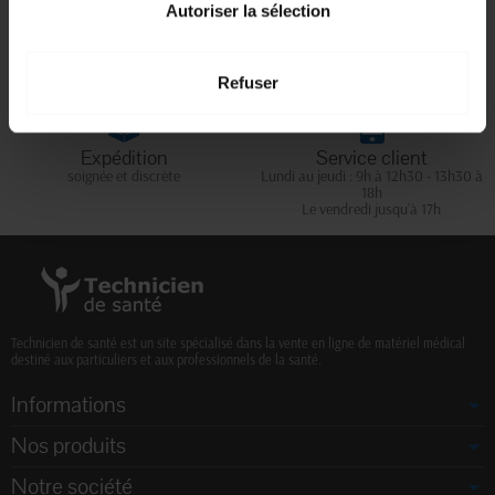
Livraison gratuite
Paiement sécurisé
Autoriser la sélection
En magasin Technicien de santé
Paiement en ligne 100% sécurisé par
En France à domicile à partir de 99€
carte bancaire ou Paypal
d'achats
Refuser
Expédition
Service client
soignée et discrète
Lundi au jeudi : 9h à 12h30 - 13h30 à
18h
Le vendredi jusqu'à 17h
Technicien de santé est un site spécialisé dans la vente en ligne de matériel médical
destiné aux particuliers et aux professionnels de la santé.
Informations
Nos produits
Notre société