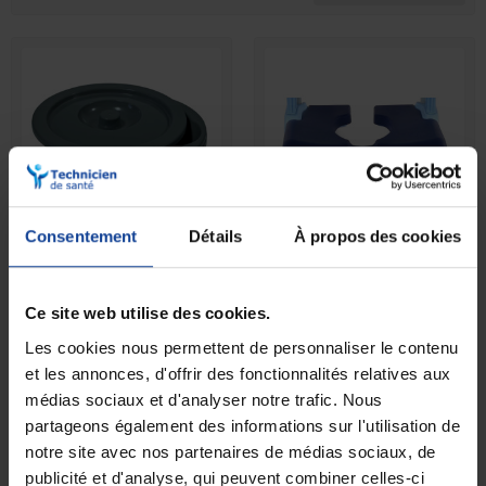
spécifiques.
Consentement
Détails
À propos des cookies
EN STOCK
EN STOCK
Seau pour new club gris
Coussin souple d'assise
Moem
Ce site web utilise des cookies.
Les cookies nous permettent de personnaliser le contenu
27,50 €
89,90 €
et les annonces, d'offrir des fonctionnalités relatives aux
médias sociaux et d'analyser notre trafic. Nous
partageons également des informations sur l'utilisation de
notre site avec nos partenaires de médias sociaux, de
publicité et d'analyse, qui peuvent combiner celles-ci