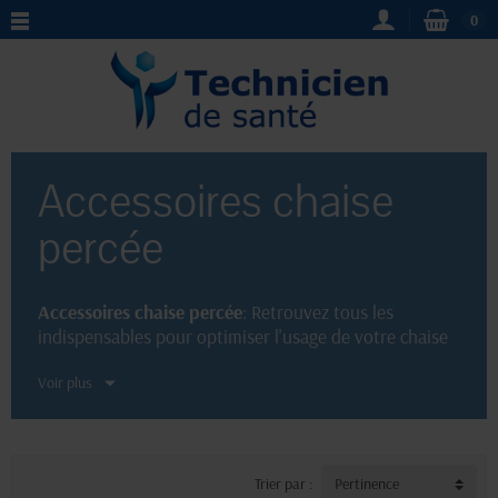
0
Accessoires chaise
percée
Accessoires chaise percée
: Retrouvez tous les
indispensables pour optimiser l'usage de votre chaise
percée. Notre boutique en ligne propose une sélection
Voir plus
d'
accessoires
de qualité tels que
repose-bras
rembourrés,
siege
de rechange ou encore des
protections imperméables
pour garantir un confort
optimal. N'oubliez pas de consulter notre guide d'achat
pour choisir les
accessoires
adaptés à vos besoins
Trier par :
Pertinence