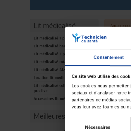
Lit médicalisé
Aucun produ
Lit médicalisé 1 personne
Lit médicalisé bariatrique
Lit médicalisé 2 personnes
Consentement
Lit médicalisé rotatif
Lit médicalisé Alzheimer
Ce site web utilise des cook
Location lit médicalisé
Lit médicalisé collectivités et
Les cookies nous permettent d
proclive
sociaux et d'analyser notre t
Accessoires lit médicalisé
partenaires de médias sociaux
vous leur avez fournies ou qu'
Meilleures ventes
Sélection
Nécessaires
du