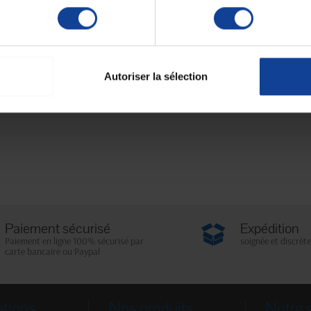
Autoriser la sélection
Paiement sécurisé
Expédition
Paiement en ligne 100% sécurisé par
soignée et discrète
carte bancaire ou Paypal
ations
Nos produits
Notre 