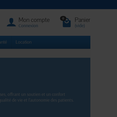
Mon compte
Panier
0
Connexion
(vide)
anté
Location
s, offrant un soutien et un confort
ualité de vie et l'autonomie des patients.
imale lors des mouvements et des transferts.