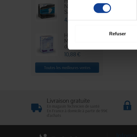
Hexamen
consentement
Niveau 3 -
Sachet...
4,76 €
Refuser
HEXA Lady
Maxi - Sachet
de 30
10,88 €
Toutes les meilleures ventes
Livraison gratuite
En magasin Technicien de santé
En France à domicile à partir de 99€
d'achats
Inform