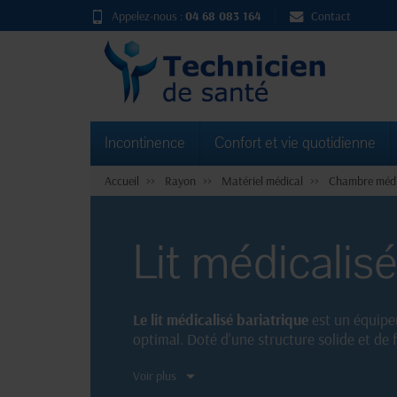
Appelez-nous :
04 68 083 164
Contact
Incontinence
Confort et vie quotidienne
Accueil
Rayon
Matériel médical
Chambre médi
Lit médicalisé
Le lit médicalisé bariatrique
est un équipe
optimal. Doté d'une structure solide et de
Grâce à ses caractéristiques spécifiques et
Voir plus
Découvrez notre sélection de lits médicalis