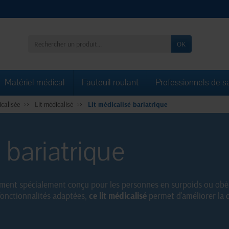
OK
Matériel médical
Fauteuil roulant
Professionnels de s
calisée
Lit médicalisé
Lit médicalisé bariatrique
 bariatrique
ment spécialement conçu pour les personnes en surpoids ou obèse
 fonctionnalités adaptées,
ce lit médicalisé
permet d'améliorer la q
 à
sa capacité de charge élevée
, ce lit garantit une sécurité max
és bariatriques de qualité professionnelle.