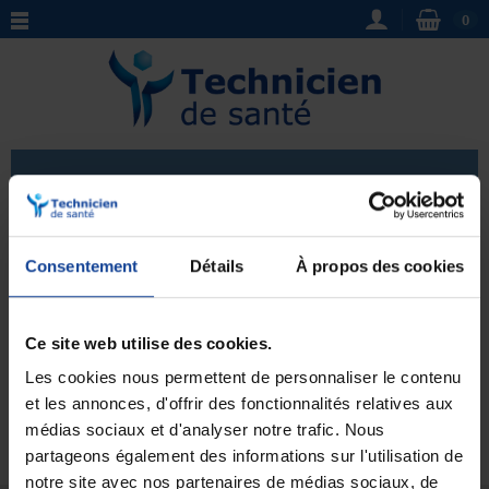
0
Lit médicalisé rotatif
Découvrez notre sélection de
lits médicalisés / lits
Consentement
Détails
À propos des cookies
médicalisés rotatifs
qui allient confort et
fonctionnalité. Idéaux pour les personnes à mobilité
Voir plus
réduite, ces lits offrent une grande qualité de sommeil
Ce site web utilise des cookies.
grâce à leurs différents réglages. Avec leur design
Les cookies nous permettent de personnaliser le contenu
ergonomique, ils s'intègrent facilement dans votre
intérieur tout en garantissant votre bien-être et votre
et les annonces, d'offrir des fonctionnalités relatives aux
Aucun produit pour le moment.
sécurité. Faites confiance à notre boutique de matériel
médias sociaux et d'analyser notre trafic. Nous
médical pour vous proposer des produits adaptés à
partageons également des informations sur l'utilisation de
vos besoins.
notre site avec nos partenaires de médias sociaux, de