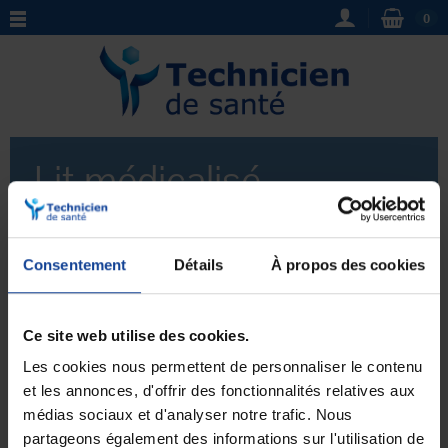
0
Lit médicalisé
Alzheimer
Consentement
Détails
À propos des cookies
Découvrez notre sélection de
lits médicalisés
adaptés
spécifiquement aux personnes atteintes de la maladie
d’
Alzheimer
. Nous proposons des solutions
Ce site web utilise des cookies.
Voir plus
confortables et sécurisées pour faciliter le quotidien
des patients et des soignants. Grâce à nos lits
Les cookies nous permettent de personnaliser le contenu
médicalisés Alzheimer, offrez un environnement
et les annonces, d'offrir des fonctionnalités relatives aux
adapté favorisant l’autonomie et le bien-être des
médias sociaux et d'analyser notre trafic. Nous
Aucun produit pour le moment.
personnes atteintes de cette pathologie.
partageons également des informations sur l'utilisation de