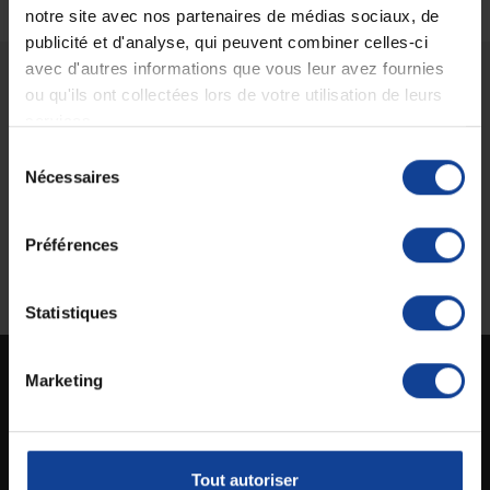
notre site avec nos partenaires de médias sociaux, de
publicité et d'analyse, qui peuvent combiner celles-ci
avec d'autres informations que vous leur avez fournies
ou qu'ils ont collectées lors de votre utilisation de leurs
Livraison gratuite
Paiement sécurisé
services.
En magasin Technicien de santé
Paiement en ligne 100% sécurisé par
En France à domicile à partir de 99€
carte bancaire ou Paypal
Sélection
d'achats
Nécessaires
du
consentement
Préférences
Expédition
Service client
soignée et discrète
Lundi au jeudi : 9h à 12h30 - 13h30 à
18h
Le vendredi jusqu'à 17h
Statistiques
Marketing
Technicien de santé est un site spécialisé dans la vente en ligne de matériel médical
destiné aux particuliers et aux professionnels de la santé.
Tout autoriser