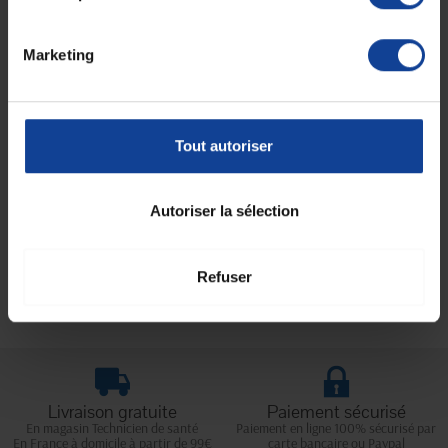
Marketing
Lit médicalisé X'Press Low
Winncare
En magasin uniquement
Tout autoriser
2 204,76 €
Autoriser la sélection
Affichage 1-5 de 5 article(s)
Refuser
Livraison gratuite
Paiement sécurisé
En magasin Technicien de santé
Paiement en ligne 100% sécurisé par
En France à domicile à partir de 99€
carte bancaire ou Paypal