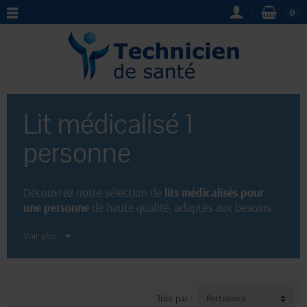
0
Lit médicalisé 1
personne
Découvrez notre sélection de
lits médicalisés pour
une personne
de haute qualité, adaptés aux besoins
des patients et offrant un confort optimal. Vous
Voir plus
trouverez chez nous une gamme de lits médicalisés
fiables et ergonomiques, dotés de nombreuses
fonctionnalités. Faites confiance à notre expertise et
choisissez le
lit médicalisé
qui répondra parfaitement
aux exigences de votre établissement de santé ou de
Trier par :
Pertinence