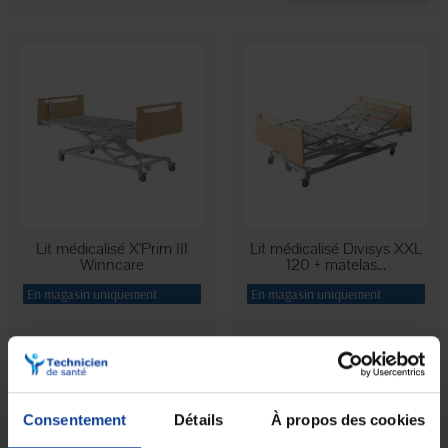
votre domicile. Commandez dès maintenant et
bénéficiez d'une livraison rapide.
Lit médicalisé X'Prim III
Lit médicalisé Divisys XXL
Winncare
120 + matelas...
En magasin uniquement
En magasin uniquement
1 435,50 €
3 227,87 €
Consentement
Détails
À propos des cookies