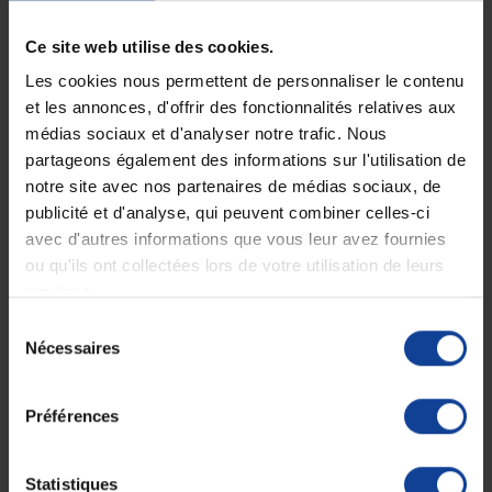
Ce site web utilise des cookies.
Les cookies nous permettent de personnaliser le contenu
et les annonces, d'offrir des fonctionnalités relatives aux
médias sociaux et d'analyser notre trafic. Nous
partageons également des informations sur l'utilisation de
Lit médicalisé enfant Kalin
Lit médicalisé X'Press Low
notre site avec nos partenaires de médias sociaux, de
Winncare
Winncare
publicité et d'analyse, qui peuvent combiner celles-ci
En magasin uniquement
En magasin uniquement
avec d'autres informations que vous leur avez fournies
ou qu'ils ont collectées lors de votre utilisation de leurs
services.
3 080,85 €
2 203,36 €
Sélection
Nécessaires
du
consentement
Préférences
Statistiques