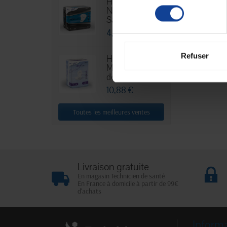
Hexamen
consentement
Niveau 3 -
Sachet...
4,76 €
Refuser
HEXA Lady
Maxi - Sachet
de 30
10,88 €
Toutes les meilleures ventes
Livraison gratuite
En magasin Technicien de santé
En France à domicile à partir de 99€
d'achats
Inform