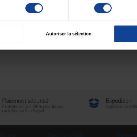
Autoriser la sélection
Paiement sécurisé
Expédition
Paiement en ligne 100% sécurisé par
soignée et discrète
carte bancaire ou Paypal
ations
Nos produits
Notre 