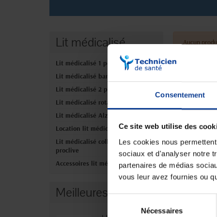
Lit médicalisé
Aucun produ
Lit médicalisé 1 personne
Lit médicalisé bariatrique
Lit médicalisé 2 personnes
Consentement
Lit médicalisé rotatif
Lit médicalisé Alzheimer
Ce site web utilise des cook
Location lit médicalisé
Lit médicalisé collectivités et
Les cookies nous permettent d
proclive
sociaux et d'analyser notre t
Accessoires lit médicalisé
partenaires de médias sociaux
vous leur avez fournies ou qu'
Meilleures ventes
Sélection
Nécessaires
du