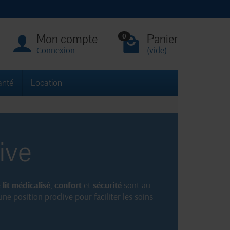
Mon compte
Panier
0
Connexion
(vide)
anté
Location
live
e
lit médicalisé
,
confort
et
sécurité
sont au
ne position proclive pour faciliter les soins